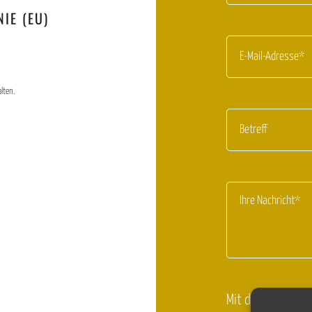
IE (EU)
lten.
Mit dem Absenden 