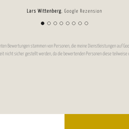
on site visitations were very detailed and Mr.
Öykü Ece Ayaz
Google Rezension
e to show me around and explain about the proj
Mariana Spodaryk
Lars Wittenberg
Dilek Karabulut
,
Google Rezension
Google Rezension
Google Rezension
Michael Ahmmer
Google Rezension
Yousef Badran
Google Rezension
ichten Bewertungen stammen von Personen, die meine Dienstleistungen auf Go
eit nicht sicher gestellt werden, da die bewertenden Personen diese teilweis