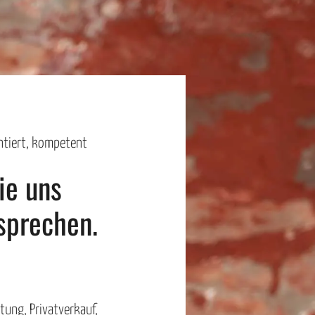
entiert, kompetent
ie uns
sprechen.
ung, Privatverkauf,