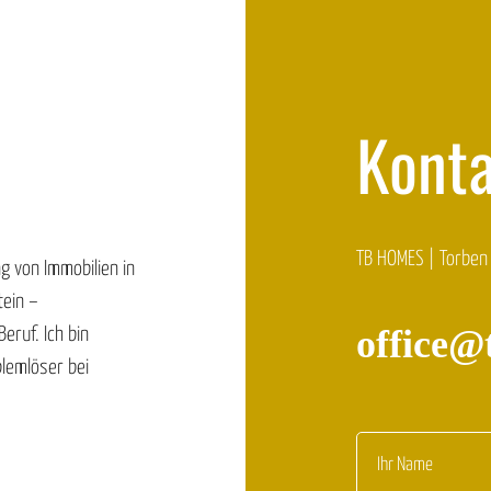
Kont
TB HOMES | Torben
g von Immobilien in
tein –
office@
eruf. Ich bin
lemlöser bei