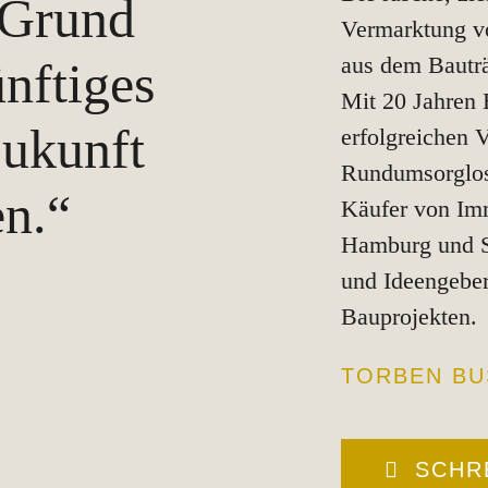
 Grund
Vermarktung v
aus dem Bauträ
nftiges
Mit 20 Jahren 
Zukunft
erfolgreichen 
Rundumsorglos
n.“
Käufer von Imm
Hamburg und S
und Ideengeber
Bauprojekten.
TORBEN BU
SCHRE