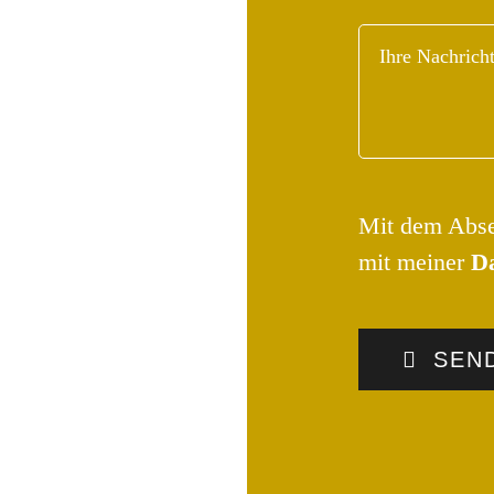
Mit dem Absen
mit meiner
Da
SEN