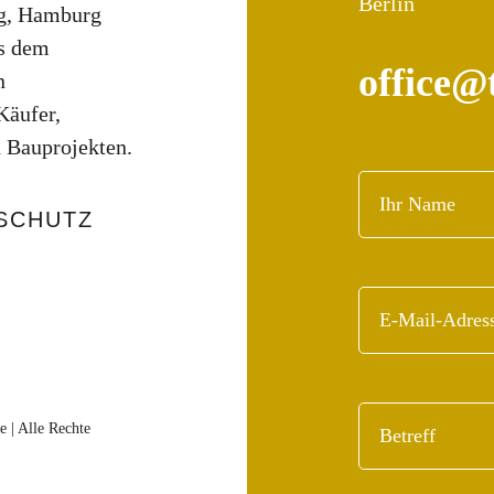
Berlin
rg, Hamburg
us dem
office@
n
Käufer,
 Bauprojekten.
SCHUTZ
 | Alle Rechte