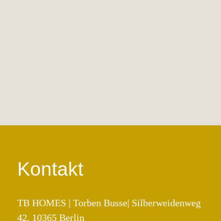
Wartenberger Anger: Reihen- und
Doppelhäuser vom Bauträger
Haus
Verkauf
Learn More
Kontakt
TB HOMES | Torben Busse| Silberweidenweg
42, 10365 Berlin